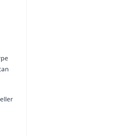
ype
tan
eller