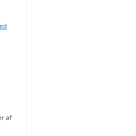
ed
r af