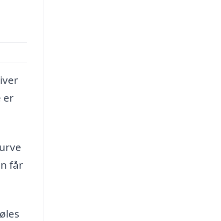
iver
 er
kurve
n får
føles