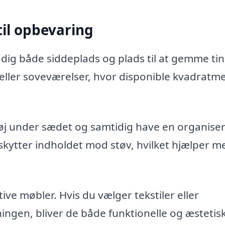
til opbevaring
ig både siddeplads og plads til at gemme ti
r eller soveværelser, hvor disponible kvadratm
øj under sædet og samtidig have en organise
kytter indholdet mod støv, hvilket hjælper m
 møbler. Hvis du vælger tekstiler eller
ningen, bliver de både funktionelle og æstetis