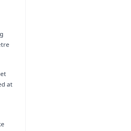
ng
etre
ret
ed at
ke