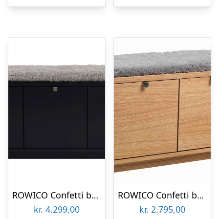
ROWICO Confetti bænk – sort eg/lysegrå hynde, m. 3 skuffer
ROWICO Confetti bænk – olieret eg/lysegrå stofhynde, m. 2 skuffer
kr.
4.299,00
kr.
2.795,00