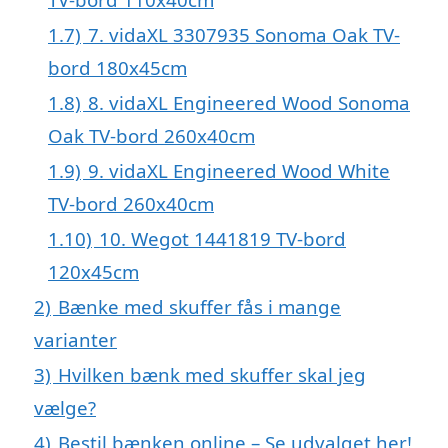
1.7)
7. vidaXL 3307935 Sonoma Oak TV-
bord 180x45cm
1.8)
8. vidaXL Engineered Wood Sonoma
Oak TV-bord 260x40cm
1.9)
9. vidaXL Engineered Wood White
TV-bord 260x40cm
1.10)
10. Wegot 1441819 TV-bord
120x45cm
2)
Bænke med skuffer fås i mange
varianter
3)
Hvilken bænk med skuffer skal jeg
vælge?
4)
Bestil bænken online – Se udvalget her!