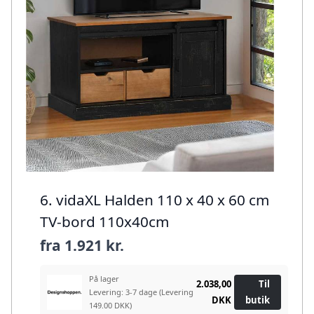
6. vidaXL Halden 110 x 40 x 60 cm
TV-bord 110x40cm
fra
1.921 kr.
På lager
2.038,00
Til
Levering: 3-7 dage
(Levering
DKK
butik
149.00 DKK)