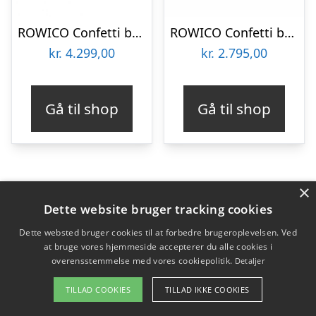
ROWICO Confetti bænk – sort eg/sort stofhynde, m. 3 skuffer
ROWICO Confetti bænk – olieret eg/sort stofhynde, m. 2 skuffer
kr.
4.299,00
kr.
2.795,00
Gå til shop
Gå til shop
×
Dette website bruger tracking cookies
Dette websted bruger cookies til at forbedre brugeroplevelsen. Ved
at bruge vores hjemmeside accepterer du alle cookies i
overensstemmelse med vores cookiepolitik.
Detaljer
TILLAD COOKIES
TILLAD IKKE COOKIES