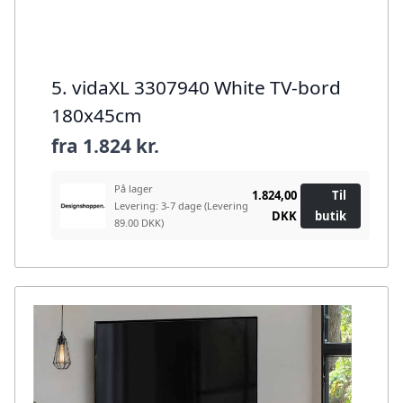
5. vidaXL 3307940 White TV-bord
180x45cm
fra
1.824 kr.
På lager
1.824,00
Til
Levering: 3-7 dage
(Levering
DKK
butik
89.00 DKK)