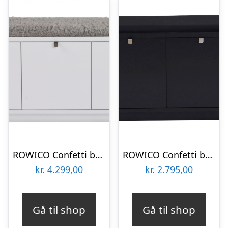
ROWICO Confetti bænk – hvidlakeret træ/lysegrå hynde, m. 3 skuffer
ROWICO Confetti bænk – sort eg/sort stofhynde, m. 2 skuffer
kr.
4.299,00
kr.
2.795,00
Gå til shop
Gå til shop