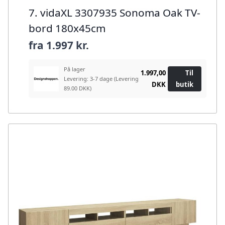
7. vidaXL 3307935 Sonoma Oak TV-
bord 180x45cm
fra
1.997 kr.
På lager
1.997,00
Til
Levering: 3-7 dage
(Levering
DKK
butik
89.00 DKK)