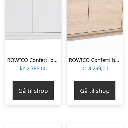
ROWICO Confetti bænk – hvidlakeret træ/sort stofhynde, m. 2 skuffer
ROWICO Confetti bænk – hvidpigmenteret eg/lysegrå hynde, m. 3 skuffer
kr.
2.795,00
kr.
4.299,00
Gå til shop
Gå til shop