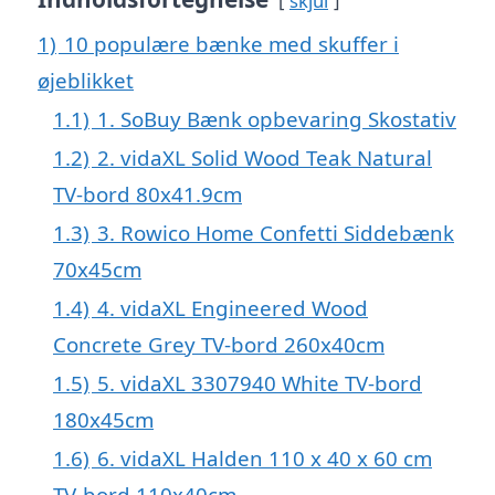
skjul
1)
10 populære bænke med skuffer i
øjeblikket
1.1)
1. SoBuy Bænk opbevaring Skostativ
1.2)
2. vidaXL Solid Wood Teak Natural
TV-bord 80x41.9cm
1.3)
3. Rowico Home Confetti Siddebænk
70x45cm
1.4)
4. vidaXL Engineered Wood
Concrete Grey TV-bord 260x40cm
1.5)
5. vidaXL 3307940 White TV-bord
180x45cm
1.6)
6. vidaXL Halden 110 x 40 x 60 cm
TV-bord 110x40cm