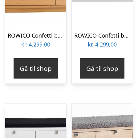
ROWICO Confetti bænk – olieret eg/lysegrå hynde, m. 3 skuffer
ROWICO Confetti bænk – hvidlakeret træ/sort stofhynde, m. 3 skuffer
kr.
4.299,00
kr.
4.299,00
Gå til shop
Gå til shop