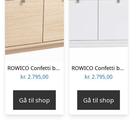
ROWICO Confetti bænk – hvidpigmenteret egefinér/sort stofhynde, m. 2 skuffer
ROWICO Confetti bænk – hvidlakeret træ/lysegrå stofhynde, m. 2 skuffer
kr.
2.795,00
kr.
2.795,00
Gå til shop
Gå til shop