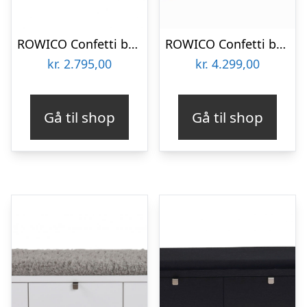
ROWICO Confetti bænk – hvidlakeret træ/sort stofhynde, m. 2 skuffer
ROWICO Confetti bænk – hvidpigmenteret eg/lysegrå hynde, m. 3 skuffer
kr.
2.795,00
kr.
4.299,00
Gå til shop
Gå til shop