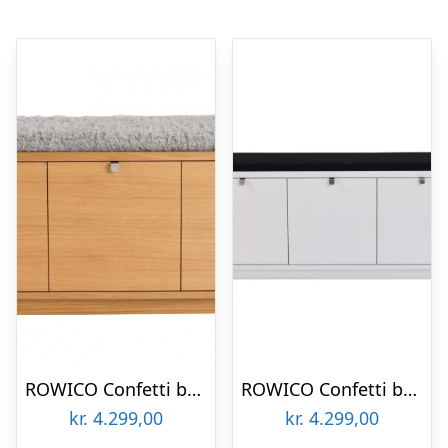
ROWICO Confetti bænk – olieret eg/lysegrå hynde, m. 3 skuffer
ROWICO Confetti bænk – hvidlakeret træ/sort stofhynde, m. 3 skuffer
kr.
4.299,00
kr.
4.299,00