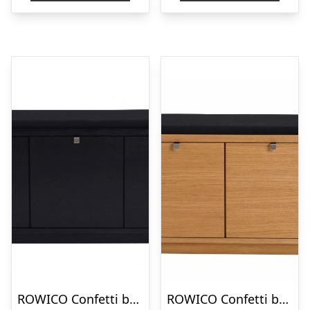
ROWICO Confetti bænk – sort eg/sort stofhynde, m. 3 skuffer
ROWICO Confetti bænk – olieret eg/sort stofhynde, m. 2 skuffer