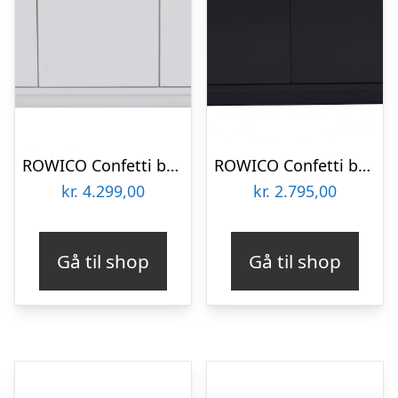
ROWICO Confetti bænk – hvidlakeret træ/lysegrå hynde, m. 3 skuffer
ROWICO Confetti bænk – sort eg/sort stofhynde, m. 2 skuffer
kr.
4.299,00
kr.
2.795,00
Gå til shop
Gå til shop