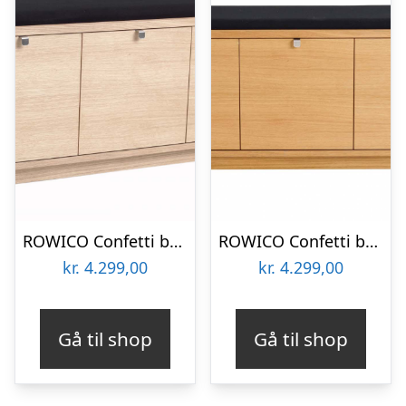
ROWICO Confetti bænk – hvidpigmenteret eg/sort stofhynde, m. 3 skuffer
ROWICO Confetti bænk – olieret eg/sort stofhynde, m. 3 skuffer
kr.
4.299,00
kr.
4.299,00
Gå til shop
Gå til shop