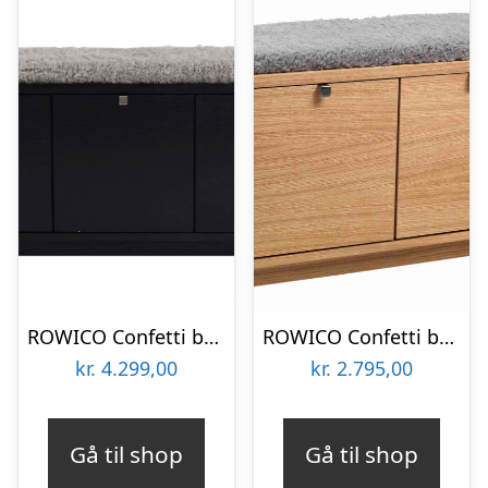
ROWICO Confetti bænk – sort eg/lysegrå hynde, m. 3 skuffer
ROWICO Confetti bænk – olieret eg/lysegrå stofhynde, m. 2 skuffer
kr.
4.299,00
kr.
2.795,00
Gå til shop
Gå til shop