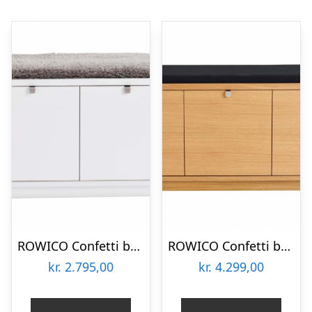
ROWICO Confetti bænk – hvidlakeret træ/lysegrå stofhynde, m. 2 skuffer
ROWICO Confetti bænk – olieret eg/sort stofhynde, m. 3 skuffer
kr.
2.795,00
kr.
4.299,00