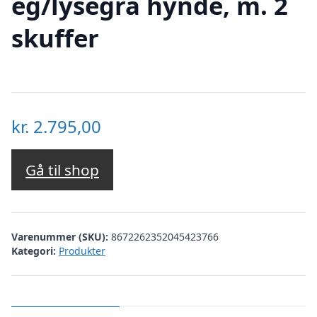
eg/lysegrå hynde, m. 2
skuffer
kr.
2.795,00
Gå til shop
Varenummer (SKU):
8672262352045423766
Kategori:
Produkter