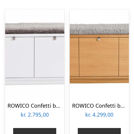
ROWICO Confetti bænk – hvidlakeret træ/lysegrå stofhynde, m. 2 skuffer
ROWICO Confetti bænk – olieret eg/lysegrå hynde, m. 3 skuffer
kr.
2.795,00
kr.
4.299,00