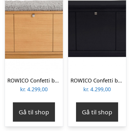
ROWICO Confetti bænk – olieret eg/lysegrå hynde, m. 3 skuffer
ROWICO Confetti bænk – sort eg/sort stofhynde, m. 3 skuffer
kr.
4.299,00
kr.
4.299,00
Gå til shop
Gå til shop