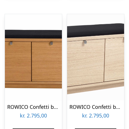
ROWICO Confetti bænk – olieret eg/sort stofhynde, m. 2 skuffer
ROWICO Confetti bænk – hvidpigmenteret egefinér/sort stofhynde, m. 2 skuffer
kr.
2.795,00
kr.
2.795,00